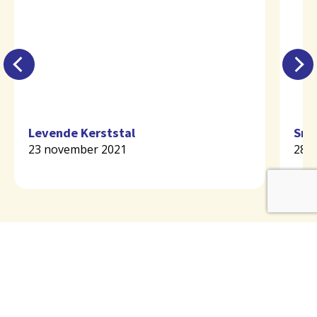
Levende Kerststal
Smi
23 november 2021
28 m