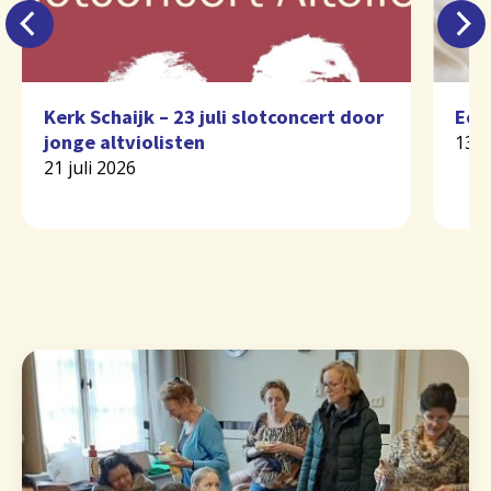
Kerk Schaijk – 23 juli slotconcert door
Eer
jonge altviolisten
13 j
21 juli 2026