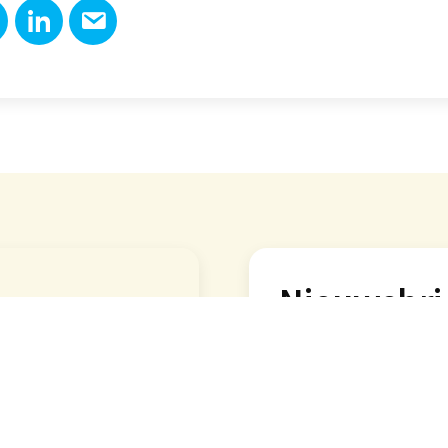
Nieuwsbri
Om op de hoogte te blij
dan hier in voor onze 
Naam