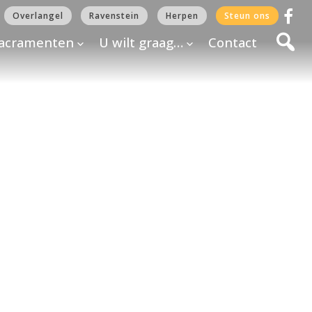
Overlangel
Ravenstein
Herpen
Steun ons
acramenten
U wilt graag…
Contact