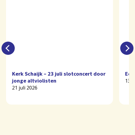
Kerk Schaijk – 23 juli slotconcert door
Eer
jonge altviolisten
13 j
21 juli 2026