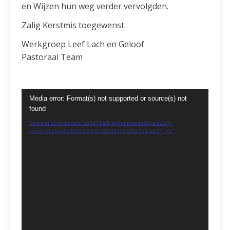
en Wijzen hun weg verder vervolgden.
Zalig Kerstmis toegewenst.
Werkgroep Leef Lach en Geloof
Pastoraal Team
Videospeler
Media error: Format(s) not supported or source(s) not
found
Bestand downloaden: https://heiligejohannesdedoper.nl/wp-
content/uploads/2023/12/VID-20231219-WA0014.mp4?_=1