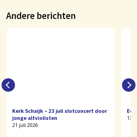
Andere berichten
Kerk Schaijk – 23 juli slotconcert door
Eer
jonge altviolisten
13 j
21 juli 2026