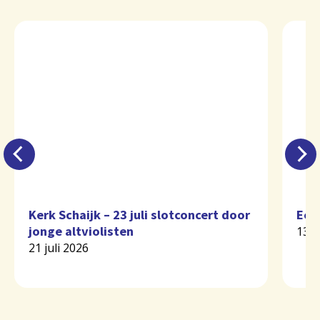
Kerk Schaijk – 23 juli slotconcert door
Eer
jonge altviolisten
13 j
21 juli 2026