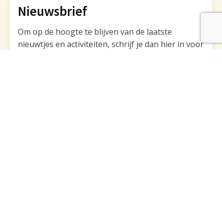
Nieuwsbrief
Om op de hoogte te blijven van de laatste
nieuwtjes en activiteiten, schrijf je dan hier in voor
onze nieuwsbrief.
Naam
E-mailadres
*
Deze site wordt beschermd door reCAPTCHA. Het
Google
Privacybeleid
en de Google
Servicevoorwaarden
zijn van toepassing.
Toestemming
*