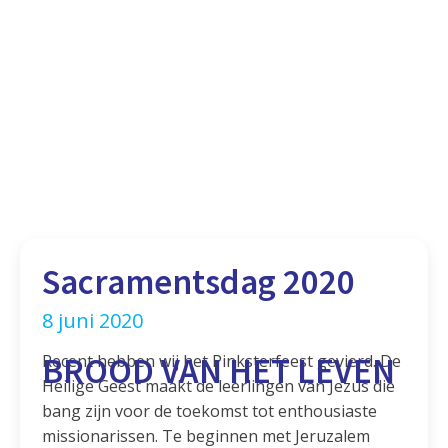
Sacramentsdag 2020
8 juni 2020
BROOD VAN HET LEVEN
Recent hebben wij het Pinksterfeest gevierd. De
Heilige Geest maakt de leerlingen van Jezus die
bang zijn voor de toekomst tot enthousiaste
missionarissen. Te beginnen met Jeruzalem