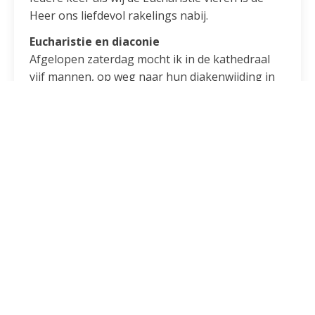
Heer ons liefdevol rakelings nabij.
Eucharistie en diaconie
Afgelopen zaterdag mocht ik in de kathedraal
vijf mannen, op weg naar hun diakenwijding in
het najaar, aanstellen tot acoliet. Als acoliet zijn
zij geroepen tot de dienst van het altaar en
mogen zij de communie, het Brood van het
leven, uitdelen aan hun broeders en zusters.
Eucharistie en diaconie hebben alles met elkaar
te maken. Vanuit zijn verbondenheid met zijn
Vader vergeeft en geneest Christus mensen. Hij
is nabij aan allen die zwak en kwetsbaar zijn.
Ieder die zich inlaat met Hem en Hem viert in de
Eucharistie als
gevaarlijke herinnering
(Johann
Baptist Metz) wordt uitgedaagd om zelf solidair
te zijn met de kleinen en kwetsbaren, dichtbij en
ver weg. Met al degenen die geen helper