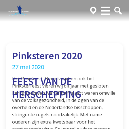
Pinksteren 2020
27 mei 2020
FEEST VAN DE
Het Paasfeest, Hemelvaart en ook het
Pinksterfeest vieren wij dit jaar met gesloten
HERSCHEPPING
kerkgebouwen. Vanaf half maart waren omwille
van de volksgezondheid, in de ogen van de
overheid en de Nederlandse bisschoppen,
stringente regels noodzakelijk. Met name
ouderen zijn extra kwetsbaar voor het