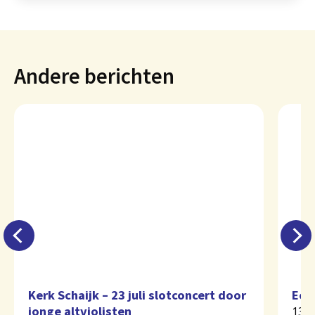
Andere berichten
Kerk Schaijk – 23 juli slotconcert door
Eer
jonge altviolisten
13 j