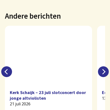
Andere berichten
Kerk Schaijk – 23 juli slotconcert door
Eer
jonge altviolisten
13 j
21 juli 2026