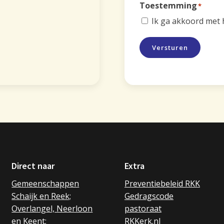
Toestemming
*
Ik ga akkoord met
Versturen
Direct naar
Extra
Gemeenschappen
Preventiebeleid RKK
Schaijk en Reek;
Gedragscode
Overlangel, Neerloon
pastoraat
en Keent;
RKKerk.nl