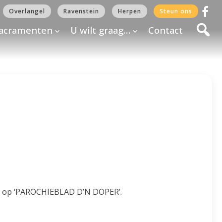
Overlangel
Ravenstein
Herpen
Steun ons
acramenten
U wilt graag…
Contact
arna op ‘PAROCHIEBLAD D’N DOPER’.