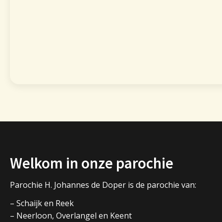
Welkom in onze parochie
Parochie H. Johannes de Doper is de parochie van:
– Schaijk en Reek
– Neerloon, Overlangel en Keent