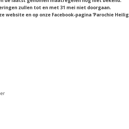
ren de laatst genomen maatregelen nog niet bekend.
eringen zullen tot en met 31 mei niet doorgaan.
ze website en op onze Facebook-pagina ‘Parochie Heilig
per