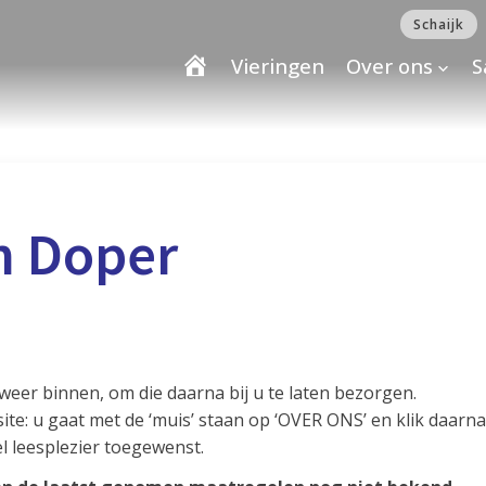
Schaijk
Vieringen
Over ons
S
n Doper
er binnen, om die daarna bij u te laten bezorgen.
bsite: u gaat met de ‘muis’ staan op ‘OVER ONS’ en klik da
el leesplezier toegewenst.