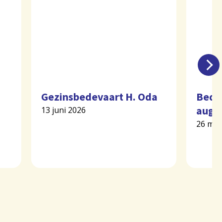
Gezinsbedevaart H. Oda
Bede
augu
13 juni 2026
26 mei