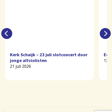
Kerk Schaijk – 23 juli slotconcert door
Eer
jonge altviolisten
13 j
21 juli 2026