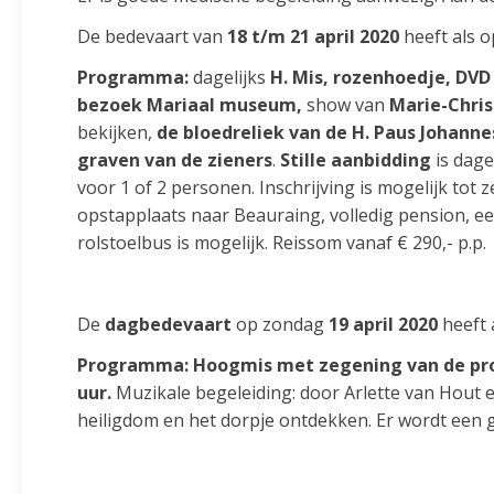
De bedevaart van
18 t/m 21 april 2020
heeft als 
Programma:
dagelijks
H. Mis, rozenhoedje, DVD
bezoek Mariaal museum,
show van
Marie-Chris
bekijken,
de bloedreliek van de H. Paus Johannes
graven van de zieners
.
Stille aanbidding
is dage
voor 1 of 2 personen. Inschrijving is mogelijk tot
opstapplaats naar Beauraing, volledig pension, een
rolstoelbus is mogelijk. Reissom vanaf € 290,- p.p.
De
dagbedevaart
op zondag
19 april 2020
heeft 
Programma:
Hoogmis met zegening van de pro
uur.
Muzikale begeleiding: door Arlette van Hout
heiligdom en het dorpje ontdekken. Er wordt een g