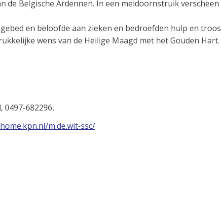
an de Belgische Ardennen. In een meidoornstruik verscheen
ebed en beloofde aan zieken en bedroefden hulp en troost. 
rukkelijke wens van de Heilige Maagd met het Gouden Hart. 
l, 0497-682296,
/home.kpn.nl/m.de.wit-ssc/