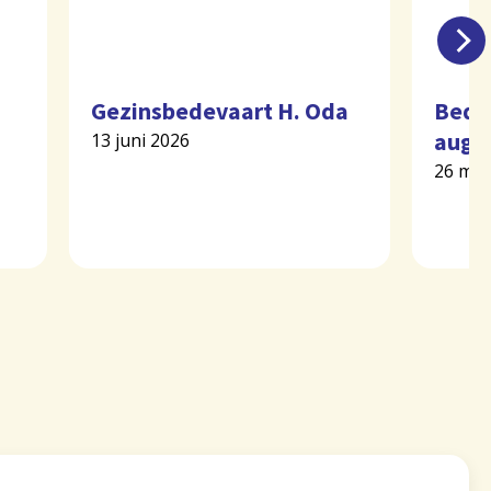
Gezinsbedevaart H. Oda
Bede
augu
13 juni 2026
26 mei