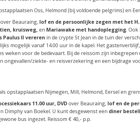
opstapplaatsen Oss, Helmond (bij voldoende pelgrims) en Eer
over Beauraing,
lof en de persoonlijke zegen met het H
tien, kruisweg,
en
Mariawake met handoplegging
. Ook
 Paulus II vereren
in de crypte St Jean in de tuin der versc
lijks mogelijk vanaf 14.00 uur in de kapel. Het gastenverblij
 zes weken voor de bedevaart. Bij de reissom zijn inbegrepen
 ongevallen/ziekte- en reisverzekering en een bijdrage voor
als opstapplaatsen Nijmegen, Mill, Helmond, Eersel en gre
cessiekaars 11.00 uur, DVD
over Beauraing,
lof en de pe
 en Dimphy van Boekel. U kunt desgewenst een
diner bestel
ewone bus ingezet. Reissom € 40,- p.p.