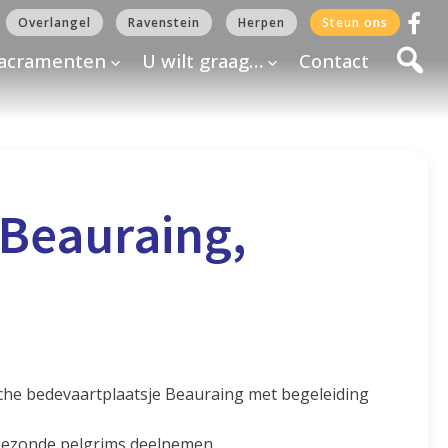
Overlangel
Ravenstein
Herpen
Steun ons
acramenten
U wilt graag…
Contact
Beauraing,
che bedevaartplaatsje Beauraing met begeleiding
 gezonde pelgrims deelnemen.