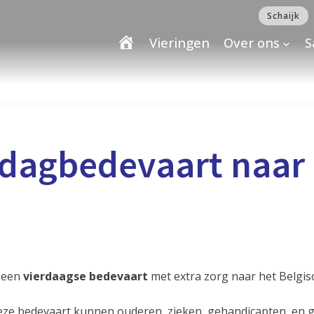
Schaijk
Vieringen
Over ons
S
dagbedevaart naar 
t een
vierdaagse bedevaart
met extra zorg naar het Belgis
deze bedevaart kunnen ouderen, zieken, gehandicapten, en