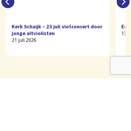
Kerk Schaijk – 23 juli slotconcert door
Eer
jonge altviolisten
13 j
21 juli 2026