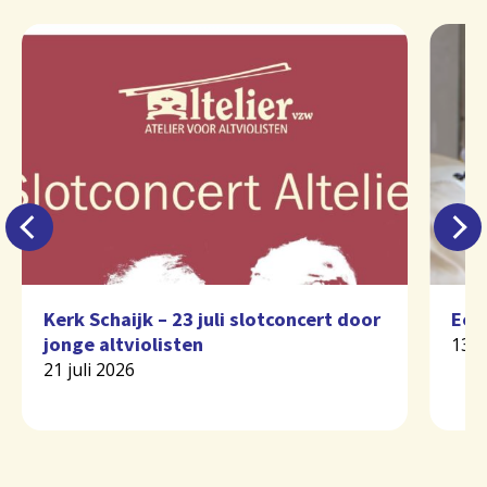
Kerk Schaijk – 23 juli slotconcert door
Eer
jonge altviolisten
13 j
21 juli 2026