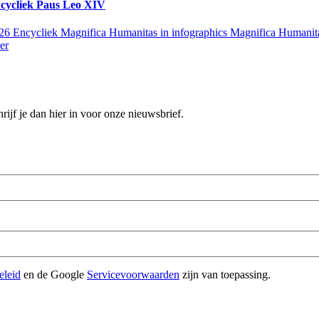
ncycliek Paus Leo XIV
026
Encycliek Magnifica Humanitas in infographics Magnifica Humanitas i
er
hrijf je dan hier in voor onze nieuwsbrief.
eleid
en de Google
Servicevoorwaarden
zijn van toepassing.