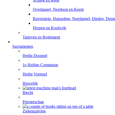
Schaijk en Reek
Overlangel, Neerloon en Keent
Ravenstein, Huisseling, Neerlangel, Dieden, De
Herpen en Koolwijk
Tarieven en Reglement
Sacramenten
Heilig Doopsel
1e Heilige Communie
Heilig Vormsel
Huwelijk
Biecht
Priesterschap
Ziekenzalving