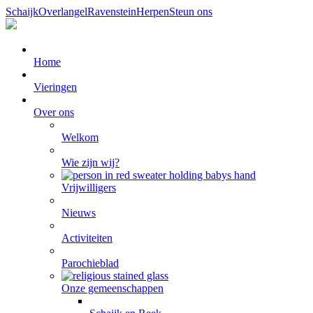
Schaijk
Overlangel
Ravenstein
Herpen
Steun ons
Home
Vieringen
Over ons
Welkom
Wie zijn wij?
Vrijwilligers
Nieuws
Activiteiten
Parochieblad
Onze gemeenschappen