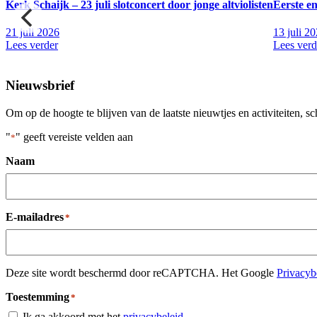
Kerk Schaijk – 23 juli slotconcert door jonge altviolisten
Eerste e
t,
21 juli 2026
13 juli 2
Lees verder
Lees verd
Nieuwsbrief
Om op de hoogte te blijven van de laatste nieuwtjes en activiteiten, sc
"
" geeft vereiste velden aan
*
Naam
E-mailadres
*
Deze site wordt beschermd door reCAPTCHA. Het Google
Privacyb
Toestemming
*
Ik ga akkoord met het
privacybeleid
.