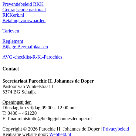
Preventiebeleid RKK
Gedragscode pastoraat
RKKerk.nl
Betalingsvoorwaarden
Tarieven
Reglement
Bijlage Begraafplaatsen
AVG-checklist-R-K.-Parochies
Contact
Secretariaat Parochie H. Johannes de Doper
Pastoor van Winkelstraat 1
5374 BG Schaijk
Openingstijden
Dinsdag t/m vrijdag 09.00 – 12.00 uur.
T: 0486 – 461220
E: finadministratie@heiligejohannesdedoper.nl
Copyright © 2026 Parochie H. Johannes de Doper |
Privacybeleid
Realisatie website door:
Webheld.nl