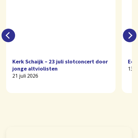
Kerk Schaijk – 23 juli slotconcert door
Eer
jonge altviolisten
13 j
21 juli 2026