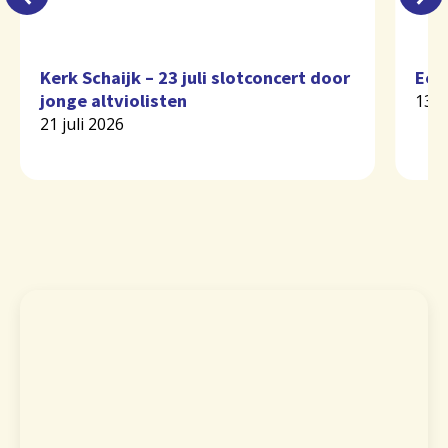
Kerk Schaijk – 23 juli slotconcert door
Eer
jonge altviolisten
13 j
21 juli 2026