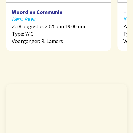
Woord en Communie
Heil
Kerk: Reek
Ker
Za 8 augustus 2026 om 19:00 uur
Za 8
Type: W.C.
Type
Voorganger: R. Lamers
Voor