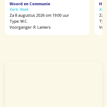
Woord en Communie
Heil
Kerk: Reek
Ker
Za 8 augustus 2026 om 19:00 uur
Za 8
Type: W.C.
Type
Voorganger: R. Lamers
Voor