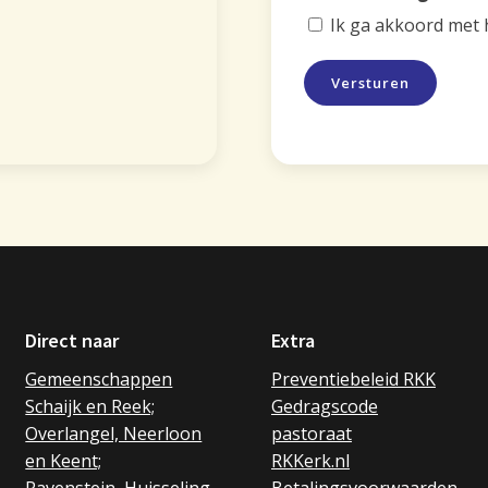
Ik ga akkoord met
Versturen
Direct naar
Extra
Gemeenschappen
Preventiebeleid RKK
Schaijk en Reek;
Gedragscode
Overlangel, Neerloon
pastoraat
en Keent;
RKKerk.nl