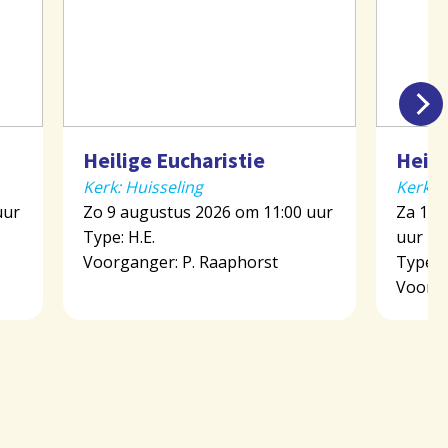
Heilige Eucharistie
Heili
Kerk: Huisseling
Kerk: 
uur
Zo 9 augustus 2026 om 11:00 uur
Za 15 
Type: H.E.
uur
Voorganger: P. Raaphorst
Type: H
Voorga