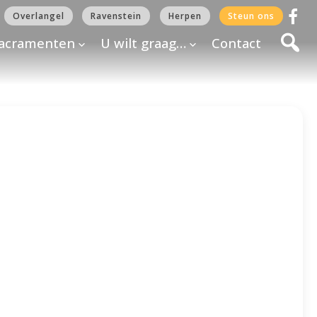
Overlangel
Ravenstein
Herpen
Steun ons
acramenten
U wilt graag…
Contact