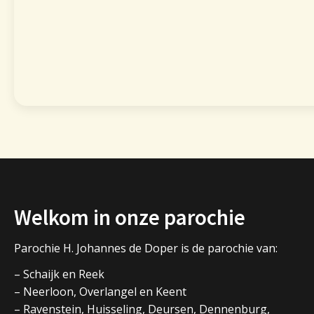
Welkom in onze parochie
Parochie H. Johannes de Doper is de parochie van:
– Schaijk en Reek
– Neerloon, Overlangel en Keent
– Ravenstein, Huisseling, Deursen, Dennenburg,