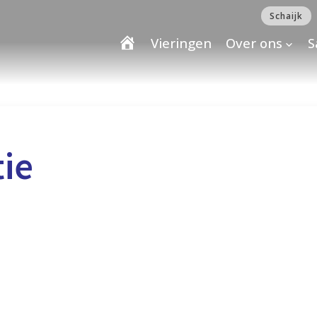
Schaijk
Vieringen
Over ons
S
tie