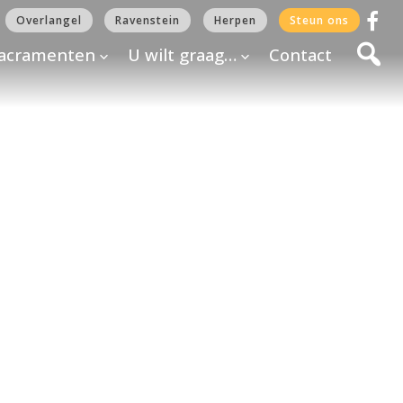
Overlangel
Ravenstein
Herpen
Steun ons
acramenten
U wilt graag…
Contact