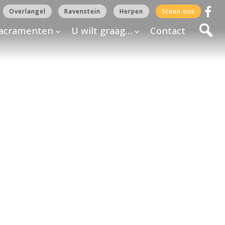
Overlangel
Ravenstein
Herpen
Steun ons
acramenten
U wilt graag…
Contact