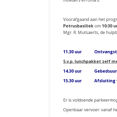
moeders en oma’s.
Voorafgaand aan het progr
Petrusbasiliek
om
10:30 u
Mgr. R. Mutsaerts, de hulp
11.30 uur Ontvangst me
S.v.p. lunchpakket zelf 
14.30 uur Gebedsuur: bi
15.30 uur Afsluiting 
Er is voldoende parkeermog
Openbaar vervoer: vanaf het