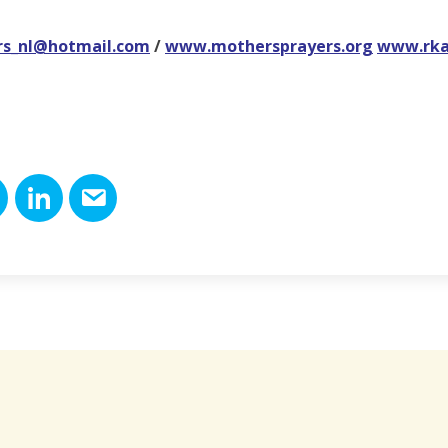
rs_nl@hotmail.com
/
www.mothersprayers.org
www.rkac