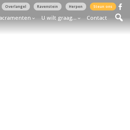
Overlangel
Ravenstein
Herpen
Steun ons
acramenten
U wilt graag…
Contact